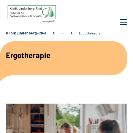
Klinik Lindenberg-Ried
…
Ergotherapie
Unsere Klinik
Ergotherapie
Unsere Angebote
Service
Karriere
Sozialdienste & Zuweisende
Suche