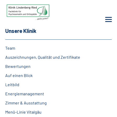
Unsere Klinik
Unsere Klinik
Team
Unsere Angebote
Auszeichnungen, Qualität und Zertifikate
Bewertungen
Service
Auf einen Blick
Karriere
Leitbild
Energiemanagement
Sozialdienste & Zuweisende
Zimmer & Ausstattung
Suche
Menü-Linie Vitalgäu