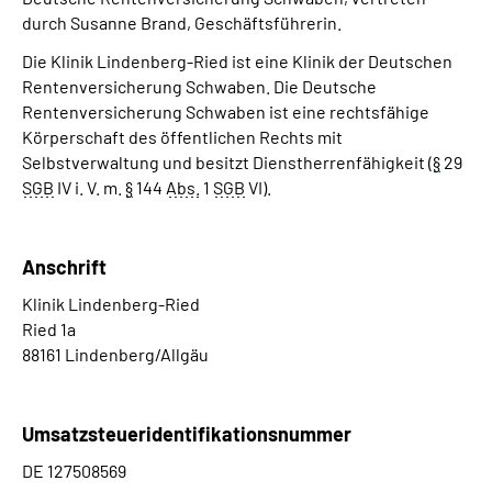
durch Susanne Brand, Geschäftsführerin.
Leichte Sprache
Die Klinik Lindenberg-Ried ist eine Klinik der Deutschen
Rentenversicherung Schwaben.
Gebärdensprache
Die Deutsche
Rentenversicherung Schwaben ist eine rechtsfähige
Körperschaft des öffentlichen Rechts mit
Selbstverwaltung und besitzt Dienstherrenfähigkeit (
§
29
Login
SGB
IV i. V. m.
§
144
Abs.
1
SGB
VI).
Anschrift
Klinik Lindenberg-Ried
Ried 1a
88161 Lindenberg/Allgäu
Umsatzsteueridentifikationsnummer
DE 127508569